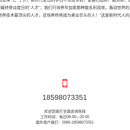
创业单飞；于外，新时代走出的学员不仅技术好，更是心态好、服务好、团队
却最终惨淡度日的“人才”；我们只培养毕加索那种能名利双收，轰动世界的
培养技术最顶尖的人才，还培养终将成为美业巨头的人！”这是新时代人
18598073351
欢迎您拨打全国咨询热线
工作时间：每日08:00—20:00
国外用户拨打：0086-18598073351