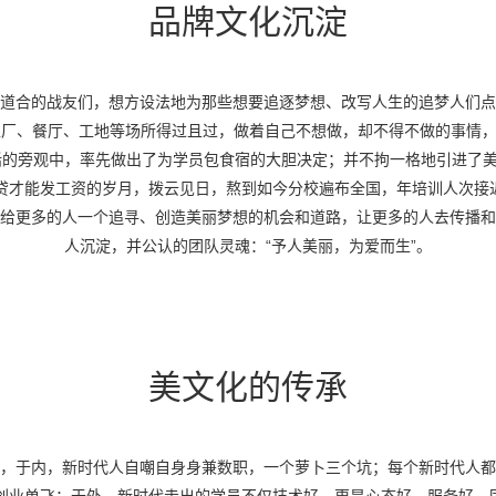
品牌文化沉淀
道合的战友们，想方设法地为那些想要追逐梦想、改写人生的追梦人们点
厂、餐厅、工地等场所得过且过，做着自己不想做，却不得不做的事情，浑
的旁观中，率先做出了为学员包食宿的大胆决定；并不拘一格地引进了美
贷才能发工资的岁月，拨云见日，熬到如今分校遍布全国，年培训人次接近6
给更多的人一个追寻、创造美丽梦想的机会和道路，让更多的人去传播和
人沉淀，并公认的团队灵魂：“予人美丽，为爱而生”。
美文化的传承
，于内，新时代人自嘲自身身兼数职，一个萝卜三个坑；每个新时代人都