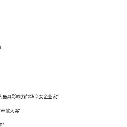
衔
大最具影响力的华商女企业家”
育奉献大奖”
”