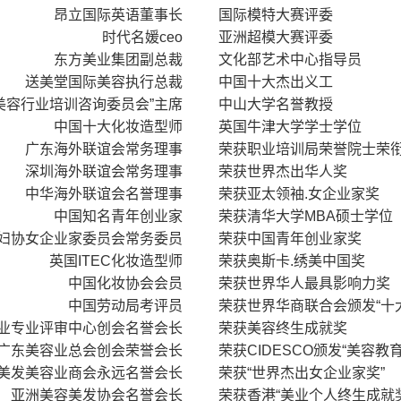
昂立国际英语董事长
国际模特大赛评委
时代名媛ceo
亚洲超模大赛评委
东方美业集团副总裁
文化部艺术中心指导员
送美堂国际美容执行总裁
中国十大杰出义工
美容行业培训咨询委员会”主席
中山大学名誉教授
中国十大化妆造型师
英国牛津大学学士学位
广东海外联谊会常务理事
荣获职业培训局荣誉院士荣
深圳海外联谊会常务理事
荣获世界杰出华人奖
中华海外联谊会名誉理事
荣获亚太领袖.女企业家奖
中国知名青年创业家
荣获清华大学MBA硕士学位
妇协女企业家委员会常务委员
荣获中国青年创业家奖
英国ITEC化妆造型师
荣获奥斯卡.绣美中国奖
中国化妆协会会员
荣获世界华人最具影响力奖
中国劳动局考评员
荣获世界华商联合会颁发“十
业专业评审中心创会名誉会长
荣获美容终生成就奖
广东美容业总会创会荣誉会长
荣获CIDESCO颁发“美容教
美发美容业商会永远名誉会长
荣获“世界杰出女企业家奖”
亚洲美容美发协会名誉会长
荣获香港“美业个人终生成就奖